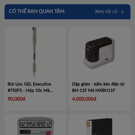
CÓ THỂ BẠN QUAN TÂM
Xem tất cả
Bút Linc GEL Executive
Dập ghim - bấm kim điện tử
#750FS - Hộp 10c
Mã
BH-11F
Mã MXBH11F
LIN750
90,000đ
4,000,000đ