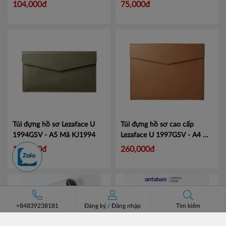
104,000đ
75,000đ
Túi đựng hồ sơ Lezaface U
Túi đựng hồ sơ cao cấp
1994GSV - A5
Mã KJ1994
Lezaface U 1997GSV - A4
Mã
KJ1997
175,000đ
260,000đ
+84839238181
Đăng ký
/
Đăng nhập
Tìm kiếm