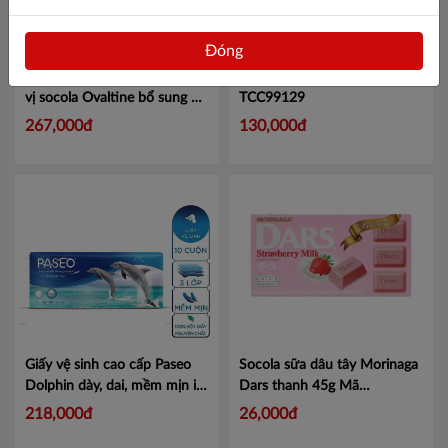
Đóng
Thùng 48 hộp sữa lúa mạch
Dao trổ MAX 18mm L3
Mã
vị socola Ovaltine bổ sung X2
TCC99129
canxi 110ml
Mã 1012041631
267,000đ
130,000đ
Giấy vệ sinh cao cấp Paseo
Socola sữa dâu tây Morinaga
Dolphin dày, dai, mềm mịn in
Dars thanh 45g Mã
hình cá heo 4 lớp 10
101050085
Mã 101050085
218,000đ
26,000đ
cuộn/lốc
Mã