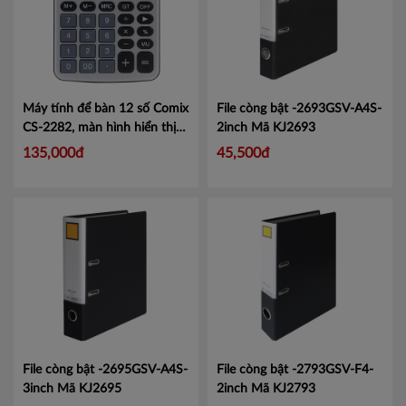
Máy tính để bàn 12 số Comix
File còng bật -2693GSV-A4S-
CS-2282, màn hình hiển thị
2inch
Mã KJ2693
lớn tiện lợi.
Mã CMCS2282
135,000đ
45,500đ
File còng bật -2695GSV-A4S-
File còng bật -2793GSV-F4-
3inch
Mã KJ2695
2inch
Mã KJ2793