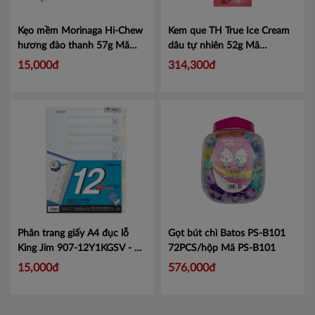
Kẹo mềm Morinaga Hi-Chew
Kem que TH True Ice Cream
hương đào thanh 57g Mã
dâu tự nhiên 52g
Mã
101050081
Mã 101050081
456010327
15,000đ
314,300đ
Phân trang giấy A4 đục lỗ
Gọt bút chì Batos PS-B101
King Jim 907-12Y1KGSV - 1
72PCS/hộp
Mã PS-B101
Túi
Mã KJ90712Y1K
15,000đ
576,000đ