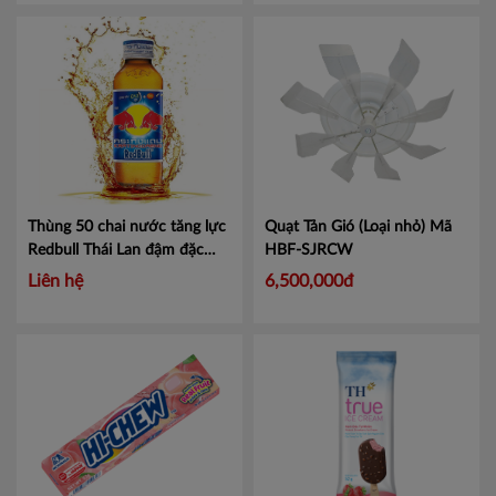
8993053211467
Thùng 50 chai nước tăng lực
Quạt Tản Gió (Loại nhỏ)
Mã
Redbull Thái Lan đậm đặc
HBF-SJRCW
chai thủy tinh 150ml
Liên hệ
6,500,000đ