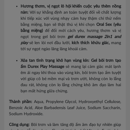
Hương thơm, vị ngọt lô hội khiến cuộc yêu thêm nồng
nàn:
Với sự khẳng định an toàn tuyệt đối về chất lượng
khi tiếp xúc với vùng nhạy cảm hay thậm chí thử nếm
bằng miệng, bạn sẽ thật thú vị khi chọn
Oral Sex (yêu
bằng miệng)
để đổi mới cách yêu, hương thơm và vị
ngọt trong gel bôi trơn
gel durex massage 2in1 and
play
sẽ len lỏi nơi đầu lưỡi,
kích thích khứu giác,
mang
tới sự ngọt ngào lâng lâng khoái cảm.
Xóa tan tình trạng khô hạn vùng kín:
Gel bôi trơn tạo
ẩm Durex Play Massage
sẽ mang lại cảm giác mát lạnh
êm ái ngay khi thoa vào vùng kín, bôi trơn tạo ẩm tuyệt
vời giúp cô bé mềm mại và trơn ướt, không còn lo lắng
đau rát, không còn lo lắng chứng khô âm đạo làm hai
bạn mất hứng giữa chừng.
Thành phần:
Aqua, Propylene Glycol, Hydroxyethyl Cellulose,
Benzoic Acid, Aloe Barbadensis Leaf Juice, Sodium Saccharin,
Sodium Hydroxide.
Công dụng:
Bôi trơn và làm tăng độ ẩm âm đạo tự nhiên giúp