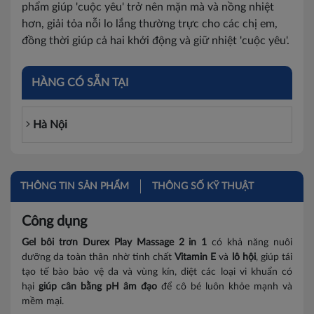
phẩm giúp 'cuộc yêu' trở nên mặn mà và nồng nhiệt
hơn, giải tỏa nỗi lo lắng thường trực cho các chị em,
đồng thời giúp cả hai khởi động và giữ nhiệt 'cuộc yêu'.
HÀNG CÓ SẴN TẠI
Hà Nội
THÔNG TIN SẢN PHẨM
THÔNG SỐ KỸ THUẬT
Công dụng
Gel bôi trơn Durex Play Massage 2 in 1
có khả năng nuôi
dưỡng da toàn thân nhờ tinh chất
Vitamin E
và
lô hội
, giúp tái
tạo tế bào bảo vệ da và vùng kín, diệt các loại vi khuẩn có
hại
giúp cân bằng pH âm đạo
để cô bé luôn khỏe mạnh và
mềm mại.