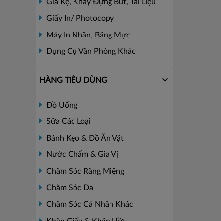
Giá Kệ, Khay Đựng Bút, Tài Liệu
Giấy In/ Photocopy
Máy In Nhãn, Băng Mực
Dụng Cụ Văn Phòng Khác
HÀNG TIÊU DÙNG
Đồ Uống
Sữa Các Loại
Bánh Kẹo & Đồ Ăn Vặt
Nước Chấm & Gia Vị
Chăm Sóc Răng Miệng
Chăm Sóc Da
Chăm Sóc Cá Nhân Khác
Khăn Giấy & Khăn Ướt