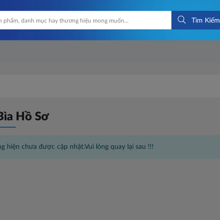
Tìm Kiếm
 Bìa Hồ Sơ
g hiện chưa được cập nhật.Vui lòng quay lại sau !!!