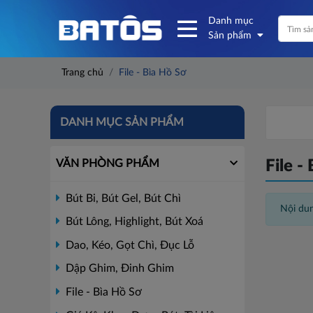
Danh mục
Sản phẩm
Trang chủ
File - Bìa Hồ Sơ
DANH MỤC SẢN PHẨM
VĂN PHÒNG PHẨM
File -
Bút Bi, Bút Gel, Bút Chì
Nội dun
Bút Lông, Highlight, Bút Xoá
Dao, Kéo, Gọt Chì, Đục Lỗ
Dập Ghim, Đinh Ghim
File - Bìa Hồ Sơ