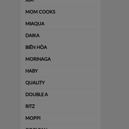
XIM
MOM COOKS
MIAQUA
DAIKA
BIÊN HÒA
MORINAGA
HABY
QUALITY
DOUBLE A
RITZ
MOPPI