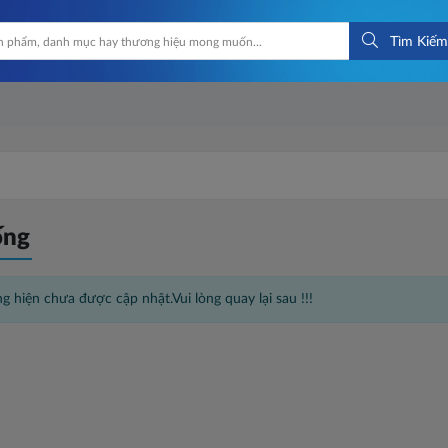
Tìm Kiếm
ống
g hiện chưa được cập nhật.Vui lòng quay lại sau !!!