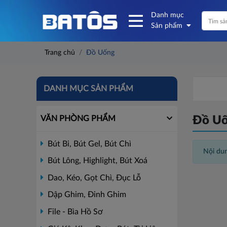
Danh mục
Sản phẩm
Trang chủ
Đồ Uống
DANH MỤC SẢN PHẨM
VĂN PHÒNG PHẨM
Đồ U
Bút Bi, Bút Gel, Bút Chì
Nội dun
Bút Lông, Highlight, Bút Xoá
Dao, Kéo, Gọt Chì, Đục Lỗ
Dập Ghim, Đinh Ghim
File - Bìa Hồ Sơ