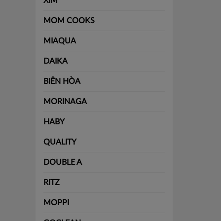
XIM
MOM COOKS
MIAQUA
DAIKA
BIÊN HÒA
MORINAGA
HABY
QUALITY
DOUBLE A
RITZ
MOPPI