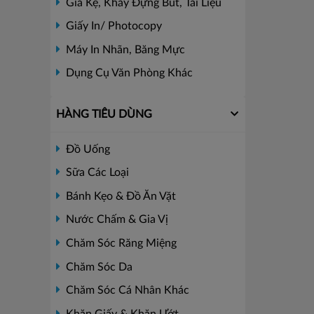
Giá Kệ, Khay Đựng Bút, Tài Liệu
Giấy In/ Photocopy
Máy In Nhãn, Băng Mực
Dụng Cụ Văn Phòng Khác
HÀNG TIÊU DÙNG
Đồ Uống
Sữa Các Loại
Bánh Kẹo & Đồ Ăn Vặt
Nước Chấm & Gia Vị
Chăm Sóc Răng Miệng
Chăm Sóc Da
Chăm Sóc Cá Nhân Khác
Khăn Giấy & Khăn Ướt