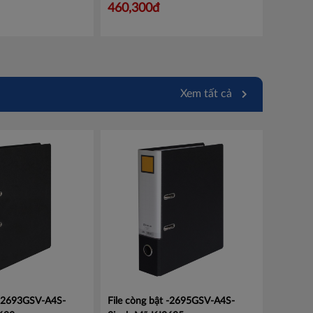
Mã 452000002
460,300đ
Xem tất cả
 -2693GSV-A4S-
File còng bật -2695GSV-A4S-