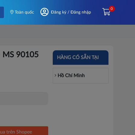
0
Toàn quốc
Đăng ký / Đăng nhập
- MS 90105
HÀNG CÓ SẴN TẠI
Hồ Chí Minh
ua trên Shopee