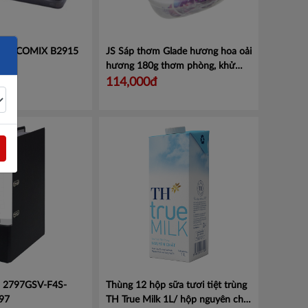
0 tờ COMIX B2915
JS Sáp thơm Glade hương hoa oải
B
hương 180g thơm phòng, khử
mùi - Set 2 hộp
Mã 100946376
114,000đ
 - 2797GSV-F4S-
Thùng 12 hộp sữa tươi tiệt trùng
97
TH True Milk 1L/ hộp nguyên chất