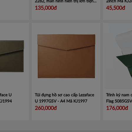
2282, màn hình hiển thị lớn tiện
2inch
Mã KJ2
lợi.
Mã CMCS2282
135,000đ
45,500đ
face U
Túi đựng hồ sơ cao cấp Lezaface
Trình ký nam
KJ1994
U 1997GSV - A4
Mã KJ1997
Flag 5085GS
260,000đ
176,000đ