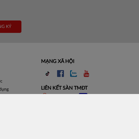
NG KÝ
MẠNG XÃ HỘI
ợc
LIÊN KẾT SÀN TMĐT
 dụng