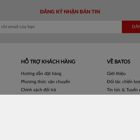
ĐĂNG KÝ NHẬN BẢN TIN
ĐĂ
HỖ TRỢ KHÁCH HÀNG
VỀ BATOS
Hướng dẫn đặt hàng
Giới thiệu
Phương thức vận chuyển
Đối tác chiến lư
Chính sách đổi trả
Tin tức & Tuyển
Bán hàng cùng Batos
Liên hệ
Catalogue