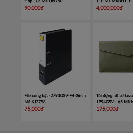
Hộp 10c
Mã LIN750
11F
Mã MXBH11F
90,000đ
4,000,000đ
File còng bật -2793GSV-F4-2inch
Túi đựng hồ sơ Leza
Mã KJ2793
1994GSV - A5
Mã 
75,000đ
175,000đ