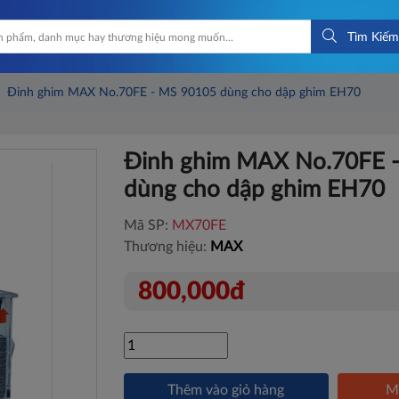
Tìm Kiếm
Đinh ghim MAX No.70FE - MS 90105 dùng cho dập ghim EH70
Đinh ghim MAX No.70FE 
dùng cho dập ghim EH70
Mã SP:
MX70FE
Thương hiệu:
MAX
800,000đ
Thêm vào giỏ hàng
M