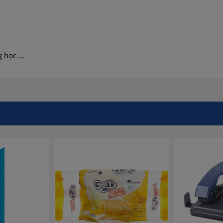
 học ...