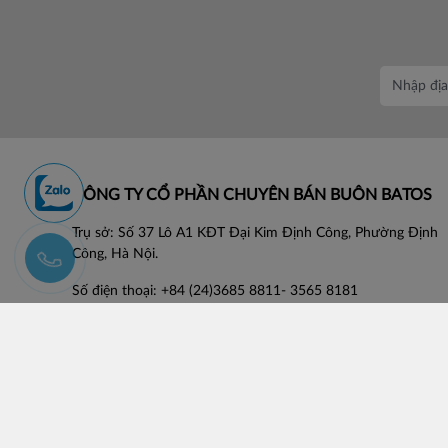
CÔNG TY CỔ PHẦN CHUYÊN BÁN BUÔN BATOS
Trụ sở: Số 37 Lô A1 KĐT Đại Kim Định Công, Phường Định
Công, Hà Nội.
Số điện thoại: +84 (24)3685 8811- 3565 8181
Email: lienhe@batos.vn
Mã số thuế: 0102806631
Copyright by BATOS.VN 2021. Designed by Vicogroup.vn