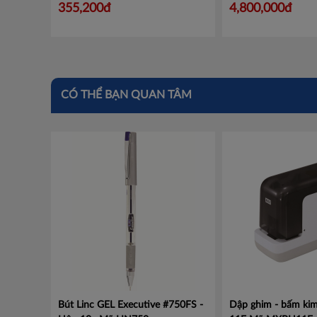
355,200đ
4,800,000đ
CÓ THỂ BẠN QUAN TÂM
Bút Linc GEL Executive #750FS -
Dập ghim - bấm kim