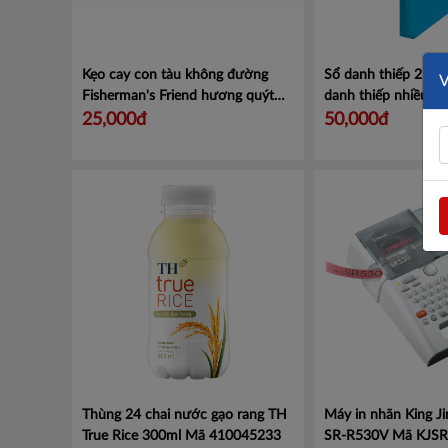
Kẹo cay con tàu không đường
Sổ danh thiếp 212
Fisherman's Friend hương quýt
danh thiếp nhiều 
gói 25g Mã 100964874
Mã
25,000đ
50,000đ
100964874
Thùng 24 chai nước gạo rang TH
Máy in nhãn King Ji
True Rice 300ml
Mã 410045233
SR-R530V
Mã KJSR