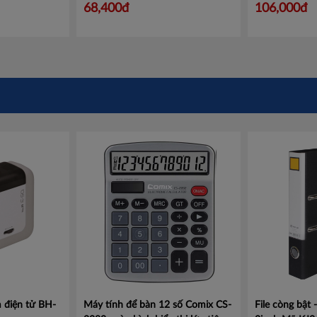
100790824
68,400đ
106,000đ
 điện tử BH-
Máy tính để bàn 12 số Comix CS-
File còng bật