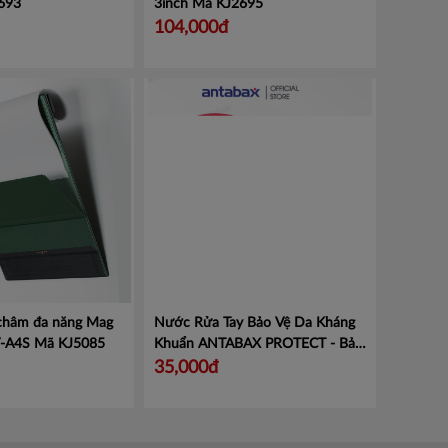
693
3inch
Mã KJ2695
104,000đ
 châm đa năng Mag
Nước Rửa Tay Bảo Vệ Da Kháng
V-A4S
Mã KJ5085
Khuẩn ANTABAX PROTECT - Bảo
Vệ
Mã 893 614923 01820
35,000đ