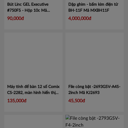
Bút Linc GEL Executive
Dập ghim - bấm kim điện tử
#750FS - Hộp 10c
Mã
BH-11F
Mã MXBH11F
LIN750
90,000đ
4,000,000đ
Máy tính để bàn 12 số Comix
File còng bật -2693GSV-A4S-
CS-2282, màn hình hiển thị
2inch
Mã KJ2693
lớn tiện lợi.
Mã CMCS2282
135,000đ
45,500đ