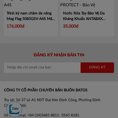
Trình ký nam châm đa năng
Nước Rửa Tay Bảo Vệ Da
Mag Flag 5085GSV-A4S
Mã
Kháng Khuẩn ANTABAX
KJ5085
PROTECT - Bảo Vệ
Mã 893
176,000đ
35,000đ
614923 01820
ĐĂNG KÝ NHẬN BẢN TIN
ĐĂNG KÝ
CÔNG TY CỔ PHẦN CHUYÊN BÁN BUÔN BATOS
Trụ sở: Số 37 Lô A1 KĐT Đại Kim Định Công, Phường Định
Công, Hà Nội.
Số điện thoại: +84 (24)3685 8811- 3565 8181