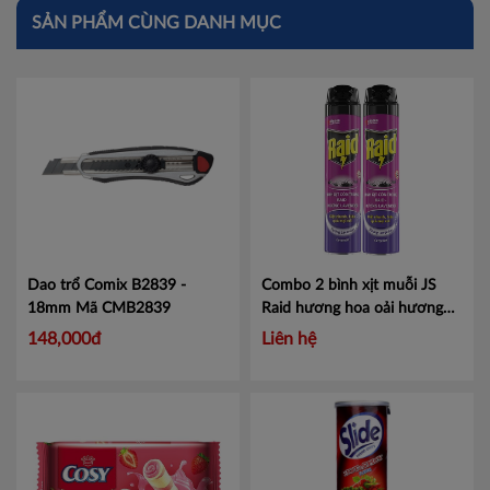
SẢN PHẨM CÙNG DANH MỤC
Dao trổ Comix B2839 -
Combo 2 bình xịt muỗi JS
18mm
Mã CMB2839
Raid hương hoa oải hương
600ml - Diệt nhanh tại mọi
148,000đ
Liên hệ
nơi, tiêu diệt muỗi sốt xuất
huyết.
Mã 100881927