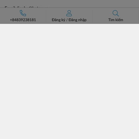
Email: lienhe@batos.vn
Mã số thuế: 0102806631
+84839238181
Đăng ký
/
Đăng nhập
Tìm kiếm
HỖ TRỢ KHÁCH HÀNG
VỀ BATOS
Hướng dẫn đặt hàng
Giới thiệu
Phương thức vận chuyển
Đối tác chiến lược
Chính sách đổi trả
Tin tức & Tuyển dụng
Bán hàng cùng Batos
Liên hệ
Catalogue
MẠNG XÃ HỘI
LIÊN KẾT SÀN TMĐT