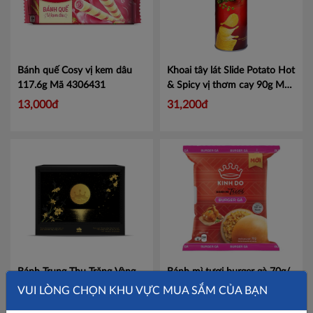
Bánh quế Cosy vị kem dâu
Khoai tây lát Slide Potato Hot
117.6g
Mã 4306431
& Spicy vị thơm cay 90g
Mã
4305259
13,000đ
31,200đ
Bánh Trung Thu Trăng Vàng
Bánh mì tươi burger gà 70g/
Quế Hoa Vọng Nguyệt – Hộp
chiếc
Mã 4304160
VUI LÒNG CHỌN KHU VỰC MUA SẮM CỦA BẠN
6 Bánh X 160g + Trà Ô Long
2,000,000đ
10,100đ