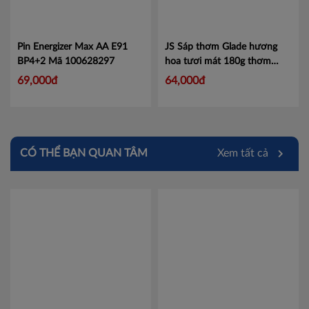
Pin Energizer Max AA E91
JS Sáp thơm Glade hương
BP4+2
Mã 100628297
hoa tươi mát 180g thơm
phòng, khử mùi - 1 hộp
Mã
69,000đ
64,000đ
100881944
CÓ THỂ BẠN QUAN TÂM
Xem tất cả