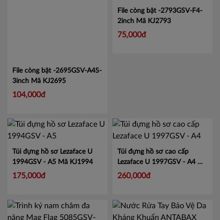
File còng bật -2793GSV-F4-
2inch
Mã KJ2793
75,000đ
File còng bật -2695GSV-A4S-
3inch
Mã KJ2695
104,000đ
Túi đựng hồ sơ Lezaface U
Túi đựng hồ sơ cao cấp
1994GSV - A5
Mã KJ1994
Lezaface U 1997GSV - A4
Mã
KJ1997
175,000đ
260,000đ