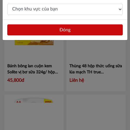
50G
Mã KC
Đóng
Bánh bông lan cuộn kem
Thùng 48 hộp thức uống sữa
Solite vị bơ sữa 324g/ hộp
lúa mạch TH true
Mã 4320074
CHOCOMALT MISTORI
45,800đ
Liên hệ
180ml
Mã 452004811