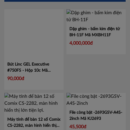
Bút Linc GEL Executive
Dập ghim - bấm kim điện tử
#750FS - Hộp 10c
Mã
BH-11F
Mã MXBH11F
LIN750
90,000đ
4,000,000đ
File còng bật -2693GSV-A4S-
2inch
Mã KJ2693
Máy tính để bàn 12 số Comix
CS-2282, màn hình hiển thị
45,500đ