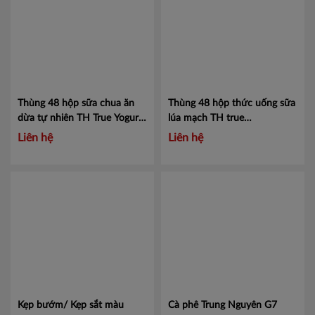
Thùng 48 hộp sữa chua ăn
Thùng 48 hộp thức uống sữa
dừa tự nhiên TH True Yogurt
lúa mạch TH true
100g
Mã 453000008
CHOCOMALT MISTORI
Liên hệ
Liên hệ
180ml
Mã 452004811
Kẹp bướm/ Kẹp sắt màu
Cà phê Trung Nguyên G7