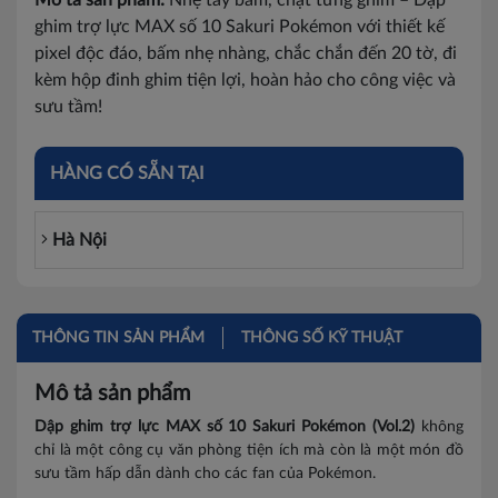
Mô tả sản phẩm:
Nhẹ tay bấm, chặt từng ghim – Dập
ghim trợ lực MAX số 10 Sakuri Pokémon với thiết kế
pixel độc đáo, bấm nhẹ nhàng, chắc chắn đến 20 tờ, đi
kèm hộp đinh ghim tiện lợi, hoàn hảo cho công việc và
sưu tầm!
HÀNG CÓ SẴN TẠI
Hà Nội
THÔNG TIN SẢN PHẨM
THÔNG SỐ KỸ THUẬT
Mô tả sản phẩm
Dập ghim trợ lực MAX số 10 Sakuri Pokémon (Vol.2)
không
chỉ là một công cụ văn phòng tiện ích mà còn là một món đồ
sưu tầm hấp dẫn dành cho các fan của Pokémon.