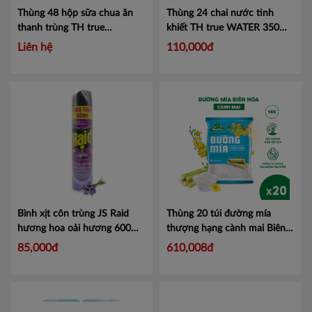
Thùng 48 hộp sữa chua ăn
Thùng 24 chai nước tinh
thanh trùng TH true
khiết TH true WATER 350ml
YOGURT công thức TOPKID
- Hàng chính hãng
Liên hệ
110,000đ
hương vanilla tự nhiên 60g
Mã 453000100
Bình xịt côn trùng JS Raid
Thùng 20 túi đường mía
hương hoa oải hương 600ml
thượng hạng cành mai Biên
- TẶNG 10% - Dung tích
Hòa 1kg
Mã DMBHTHCM1
85,000đ
610,008đ
660ml/ bình
Mã 100881923