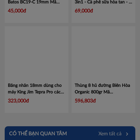
Batos BC19-C 19mm
Mã
3in1 - Cà phê sữa hòa tan - 1
BC19-C
hộp
Mã TNG7
45,000đ
69,000đ
Băng nhãn 18mm dùng cho
Thùng 8 hũ đường Biên Hòa
máy King Jim Tepra Pro các
Organic 800gr
Mã
màu tùy chọn
Mã KJSC18
ĐBHQ800G
323,000đ
596,803đ
CÓ THỂ BẠN QUAN TÂM
Xem tất cả