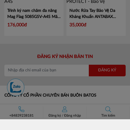
Trình ký nam châm đa năng
Nước Rửa Tay Bảo Vệ Da
Mag Flag 5085GSV-A4S
Mã
Kháng Khuẩn ANTABAX
KJ5085
PROTECT - Bảo Vệ
Mã 893
176,000đ
35,000đ
614923 01820
ĐĂNG KÝ NHẬN BẢN TIN
ĐĂNG KÝ
CÔNG TY CỔ PHẦN CHUYÊN BÁN BUÔN BATOS
Trụ sở: Số 37 Lô A1 KĐT Đại Kim Định Công, Phường Định
Công, Hà Nội.
+84839238181
Đăng ký
/
Đăng nhập
Tìm kiếm
Số điện thoại: +84 (24)3685 8811- 3565 8181