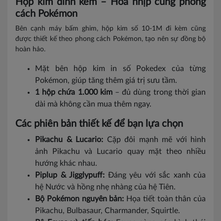
Hộp kim đính kèm – Hòa nhịp cùng phong
cách Pokémon
Bên cạnh máy bấm ghim, hộp kim số 10-1M đi kèm cũng
được thiết kế theo phong cách Pokémon, tạo nên sự đồng bộ
hoàn hảo.
Mặt bên hộp kim in số Pokedex của từng
Pokémon, giúp tăng thêm giá trị sưu tầm.
1 hộp chứa 1.000 kim
– đủ dùng trong thời gian
dài mà không cần mua thêm ngay.
Các phiên bản thiết kế để bạn lựa chọn
Pikachu & Lucario:
Cặp đôi mạnh mẽ với hình
ảnh Pikachu và Lucario quay mặt theo nhiều
hướng khác nhau.
Piplup & Jigglypuff:
Đáng yêu với sắc xanh của
hệ Nước và hồng nhẹ nhàng của hệ Tiên.
Bộ Pokémon nguyên bản:
Họa tiết toàn thân của
Pikachu, Bulbasaur, Charmander, Squirtle.