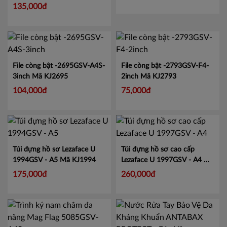
lớn tiện lợi.
Mã CMCS2282
135,000đ
File còng bật -2695GSV-A4S-
File còng bật -2793GSV-F4-
3inch
Mã KJ2695
2inch
Mã KJ2793
104,000đ
75,000đ
Túi đựng hồ sơ Lezaface U
Túi đựng hồ sơ cao cấp
1994GSV - A5
Mã KJ1994
Lezaface U 1997GSV - A4
Mã
KJ1997
175,000đ
260,000đ