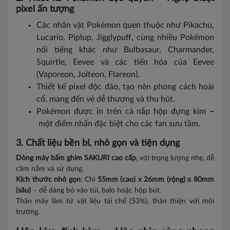
pixel ấn tượng
Các nhân vật Pokémon quen thuộc như Pikachu,
Lucario, Piplup, Jigglypuff, cùng nhiều Pokémon
nổi tiếng khác như Bulbasaur, Charmander,
Squirtle, Eevee và các tiến hóa của Eevee
(Vaporeon, Jolteon, Flareon).
Thiết kế pixel độc đáo, tạo nên phong cách hoài
cổ, mang đến vẻ dễ thương và thu hút.
Pokémon được in trên cả nắp hộp đựng kim
–
một điểm nhấn đặc biệt cho các fan sưu tầm.
3. Chất liệu bền bỉ, nhỏ gọn và tiện dụng
Dòng máy bấm ghim SAKURI cao cấp
, với trọng lượng nhẹ, dễ
cầm nắm và sử dụng.
Kích thước nhỏ gọn
: Chỉ
55mm (cao) x 26mm (rộng) x 80mm
(sâu)
– dễ dàng bỏ vào túi, balo hoặc hộp bút.
Thân máy làm từ vật liệu tái chế (53%), thân thiện với môi
trường.