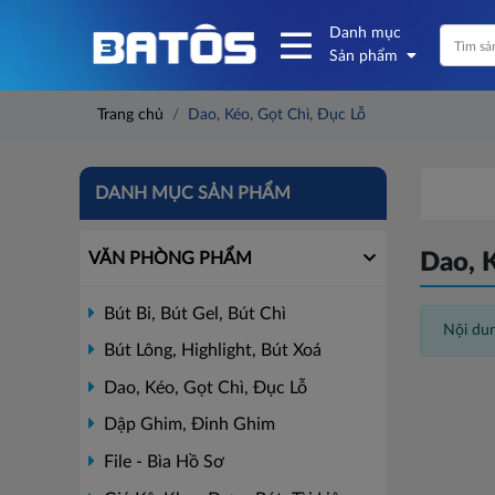
Danh mục
Sản phẩm
Trang chủ
Dao, Kéo, Gọt Chì, Đục Lỗ
DANH MỤC SẢN PHẨM
VĂN PHÒNG PHẨM
Dao, K
Bút Bi, Bút Gel, Bút Chì
Nội dun
Bút Lông, Highlight, Bút Xoá
Dao, Kéo, Gọt Chì, Đục Lỗ
Dập Ghim, Đinh Ghim
File - Bìa Hồ Sơ