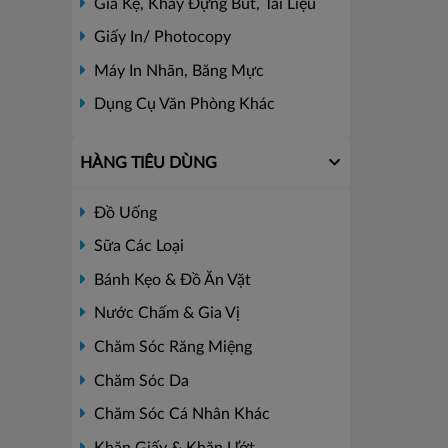
Giá Kệ, Khay Đựng Bút, Tài Liệu
Giấy In/ Photocopy
Máy In Nhãn, Băng Mực
Dụng Cụ Văn Phòng Khác
HÀNG TIÊU DÙNG
Đồ Uống
Sữa Các Loại
Bánh Kẹo & Đồ Ăn Vặt
Nước Chấm & Gia Vị
Chăm Sóc Răng Miệng
Chăm Sóc Da
Chăm Sóc Cá Nhân Khác
Khăn Giấy & Khăn Ướt