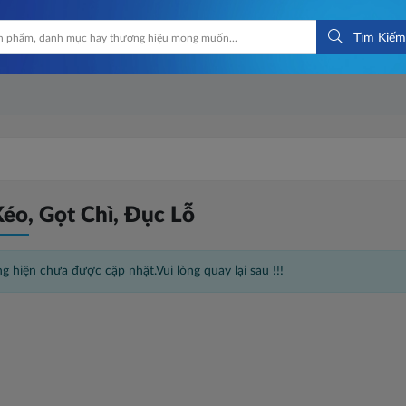
Tìm Kiếm
éo, Gọt Chì, Đục Lỗ
g hiện chưa được cập nhật.Vui lòng quay lại sau !!!