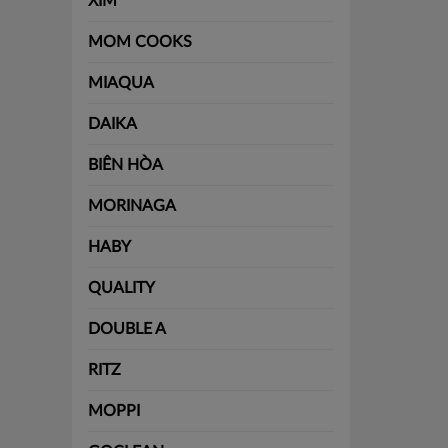
XIM
MOM COOKS
MIAQUA
DAIKA
BIÊN HÒA
MORINAGA
HABY
QUALITY
DOUBLE A
RITZ
MOPPI