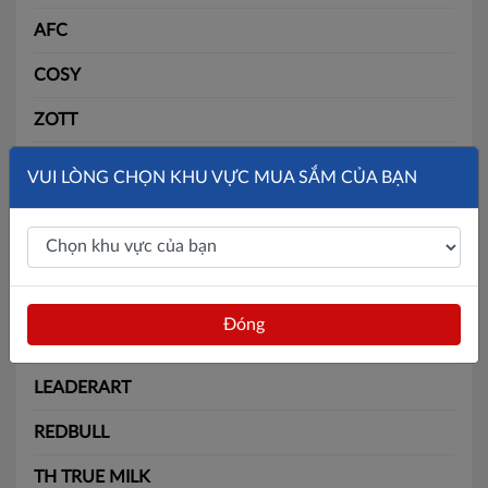
AFC
COSY
ZOTT
SLIDE
VUI LÒNG CHỌN KHU VỰC MUA SẮM CỦA BẠN
SOLITE
BÃI BẰNG
MAX
Đóng
BATOS
LEADERART
REDBULL
TH TRUE MILK