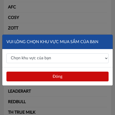
AFC
COSY
ZOTT
SLIDE
VUI LÒNG CHỌN KHU VỰC MUA SẮM CỦA BẠN
SOLITE
BÃI BẰNG
MAX
Đóng
BATOS
LEADERART
REDBULL
TH TRUE MILK