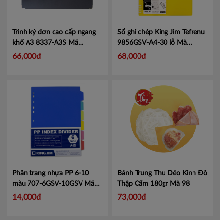
Trình ký đơn cao cấp ngang
Sổ ghi chép King Jim Tefrenu
khổ A3 8337-A3S
Mã
9856GSV-A4-30 lỗ
Mã
KJ8337BL
KJ9856
66,000đ
68,000đ
Phân trang nhựa PP 6-10
Bánh Trung Thu Dẻo Kinh Đô
màu 707-6GSV-10GSV
Mã
Thập Cẩm 180gr
Mã 98
KJ707
14,000đ
73,000đ