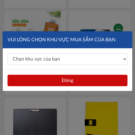
VUI LÒNG CHỌN KHU VỰC MUA SẮM CỦA BẠN
Thùng 12 hộp sữa dừa
Combo 2 kem đánh răng
Cocoxim hạnh nhân 330ml
Darlie Charcoal trắng sáng
Đóng
Mã 25000014
140g
Mã 100956021
Liên hệ
79,000đ