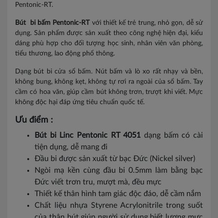
Pentonic-RT.
Bút bi bấm Pentonic-RT
với thiết kế trẻ trung, nhỏ gọn, dễ sử
dụng. Sản phẩm được sản xuất theo công nghệ hiện đại, kiểu
dáng phù hợp cho đối tượng học sinh, nhân viên văn phòng,
tiểu thương, lao động phổ thông.
Dạng bút bi cửa sổ bấm. Nút bấm và lò xo rất nhạy và bền,
không bung, không kẹt, không tự rơi ra ngoài của sổ bấm. Tay
cầm có hoa văn, giúp cầm bút không trơn, trượt khi viết. Mực
không độc hại đáp ứng tiêu chuẩn quốc tế.
Ưu điểm :
Bút bi Linc Pentonic RT 4051
dạng bấm có cài
tiện dụng, dễ mang đi
Đầu bi được sản xuất từ bạc Đức (Nickel silver)
Ngòi mạ kền cùng đầu bi 0.5mm làm bằng bạc
Đức viết trơn tru, mượt mà, đều mực
Thiết kế thân hình tam giác độc đáo, dễ cầm nắm
Chất liệu nhựa Styrene Acrylonitrile trong suốt
của thân bút giúp người sử dụng biết lượng mực