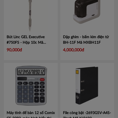
Bút Linc GEL Executive
Dập ghim - bấm kim điện tử
#750FS - Hộp 10c
Mã
BH-11F
Mã MXBH11F
LIN750
90,000đ
4,000,000đ
Máy tính để bàn 12 số Comix
File còng bật -2693GSV-A4S-