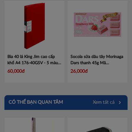
Bìa 40 lá King Jim cao cấp
Socola sữa dâu tây Morinaga
khổ A4 176-40GSV - 5 màu
Dars thanh 45g Mã
sang trọng
Mã KJ17640
101050085
Mã 101050085
60,000đ
26,000đ
CÓ THỂ BẠN QUAN TÂM
Xem tất cả