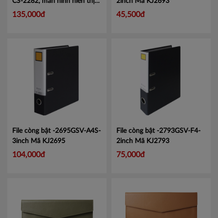
CS-2282, màn hình hiển thị
2inch
Mã KJ2693
lớn tiện lợi.
Mã CMCS2282
135,000đ
45,500đ
File còng bật -2695GSV-A4S-
File còng bật -2793GSV-F4-
3inch
Mã KJ2695
2inch
Mã KJ2793
104,000đ
75,000đ