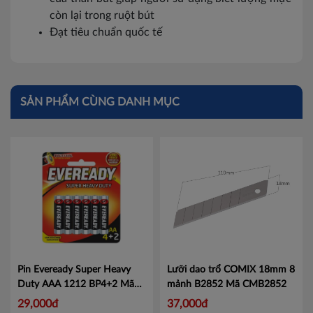
còn lại trong ruột bút
Đạt tiêu chuẩn quốc tế
SẢN PHẨM CÙNG DANH MỤC
Pin Eveready Super Heavy
Lưỡi dao trổ COMIX 18mm 8
Duty AAA 1212 BP4+2 Mã
mảnh B2852
Mã CMB2852
100628874
Mã 100628874
29,000đ
37,000đ