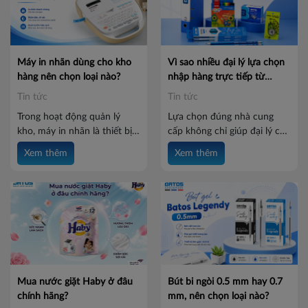
Máy in nhãn dùng cho kho
Vì sao nhiều đại lý lựa chọn
hàng nên chọn loại nào?
nhập hàng trực tiếp từ
Batos?
Tin tức
Tin tức
Trong hoạt động quản lý
Lựa chọn đúng nhà cung
kho, máy in nhãn là thiết bị
cấp không chỉ giúp đại lý có
hỗ trợ quan trọng giúp
nguồn hàng ổn định mà còn
Xem thêm
Xem thêm
doanh nghiệp in tem hàng
tối ưu chi phí, đảm bảo chất
hóa, mã vạch, mã QR, thông
lượng và nâng cao khả năng
tin sản phẩm và nhãn vị trí
cạnh tranh trên thị trường.
một cách nhanh chóng. Tuy
Batos là đối tác được nhiều
nhiên, thị trường hiện có
đại lý tin tưởng nhờ sản
nhiều dòng máy in nhãn với
phẩm đa dạng, chính sách
công nghệ, khổ in và công
hợp tác minh bạch và dịch
suất khác nhau. Vậy máy in
vụ hỗ trợ chuyên nghiệp.
nhãn dùng cho kho hàng
Mua nước giặt Haby ở đâu
Bút bi ngòi 0.5 mm hay 0.7
nên chọn loại nào để đáp
chính hãng?
mm, nên chọn loại nào?
ứng tốt nhu cầu sử dụng?