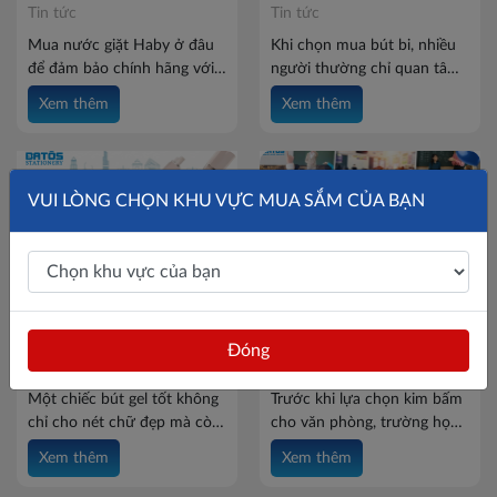
Tin tức
Tin tức
Hãy cùng Batos tìm hiểu
trong bài viết dưới đây.
Mua nước giặt Haby ở đâu
Khi chọn mua bút bi, nhiều
để đảm bảo chính hãng với
người thường chỉ quan tâm
mức giá tốt? Hãy cùng Batos
đến kiểu dáng hay màu mực
Xem thêm
Xem thêm
tìm hiểu địa chỉ mua hàng uy
mà bỏ qua một yếu tố ảnh
tín và những lưu ý giúp bạn
hưởng trực tiếp đến trải
lựa chọn sản phẩm chất
nghiệm viết: kích thước ngòi
lượng, an tâm cho cả gia
bút. Hiện nay, hai loại ngòi
VUI LÒNG CHỌN KHU VỰC MUA SẮM CỦA BẠN
đình.
phổ biến nhất là 0.5mm và
0.7mm. Vậy hai kích thước
này khác nhau như thế nào?
Hãy cùng Batos tìm hiểu để
chọn cây bút phù hợp với
Bút gel Batos viết có mượt
Kim bấm số 10 là gì? Các loại
nhu cầu của bạn ngay dưới
không? Kinh nghiệm chọn
kim bấm số 10 phổ biến tại
bài viết này nhé.
Đóng
bút gel chất lượng
Batos
Tin tức
Tin tức
Một chiếc bút gel tốt không
Trước khi lựa chọn kim bấm
chỉ cho nét chữ đẹp mà còn
cho văn phòng, trường học
mang đến cảm giác viết êm
hay nhu cầu sử dụng cá
Xem thêm
Xem thêm
tay, hạn chế lem mực và sử
nhân, nhiều người thường
dụng bền bỉ. Vậy bút gel
băn khoăn: Kim bấm số 10