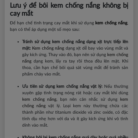
Lưu ý để bôi kem chống nắng không bị
cay mắt
Để hạn chế tình trạng cay mắt khi sử dụng
kem chống nắng
,
bạn có thể áp dụng một số mẹo sau:
Tránh sử dụng kem chống nắng dạng xịt trực tiếp lên
mặt:
Kem chống nắng
dạng xịt dễ bay vào vùng mắt và
gây kích ứng. Thay vào đó, bạn nên sử dụng
kem chống
nắng
dạng kem, lấy ra tay rồi thoa đều lên mặt. Khi
thoa, cần hạn chế bôi quá sát vùng mắt để tránh sản
phẩm chảy vào mắt.
Ưu tiên sử dụng kem chống nắng vật lý:
Nếu thường
xuyên gặp tình trạng nóng rát hoặc cay mắt khi dùng
kem chống nắng
, bạn nên cân nhắc sử dụng
kem
chống nắng
vật lý. Loại kem này thường chứa các
thành phần như titanium dioxide và zinc oxide, có đặc
tính dịu nhẹ hơn với da và ít gây kích ứng khi vô tình
dính vào mắt.
Không bôi lại kem chống nắng quá dày hoặc quá nhiều