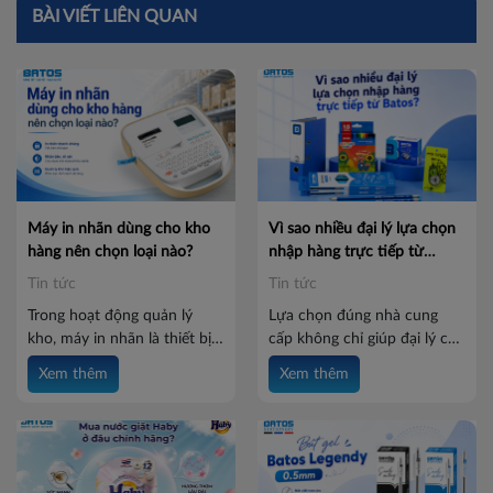
BÀI VIẾT LIÊN QUAN
Máy in nhãn dùng cho kho
Vì sao nhiều đại lý lựa chọn
hàng nên chọn loại nào?
nhập hàng trực tiếp từ
Batos?
Tin tức
Tin tức
Trong hoạt động quản lý
Lựa chọn đúng nhà cung
kho, máy in nhãn là thiết bị
cấp không chỉ giúp đại lý có
hỗ trợ quan trọng giúp
nguồn hàng ổn định mà còn
Xem thêm
Xem thêm
doanh nghiệp in tem hàng
tối ưu chi phí, đảm bảo chất
hóa, mã vạch, mã QR, thông
lượng và nâng cao khả năng
tin sản phẩm và nhãn vị trí
cạnh tranh trên thị trường.
một cách nhanh chóng. Tuy
Batos là đối tác được nhiều
nhiên, thị trường hiện có
đại lý tin tưởng nhờ sản