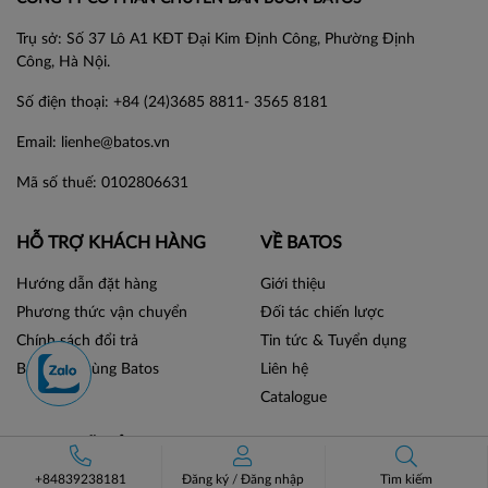
Trụ sở: Số 37 Lô A1 KĐT Đại Kim Định Công, Phường Định
Công, Hà Nội.
Số điện thoại: +84 (24)3685 8811- 3565 8181
Email: lienhe@batos.vn
Mã số thuế: 0102806631
HỖ TRỢ KHÁCH HÀNG
VỀ BATOS
Hướng dẫn đặt hàng
Giới thiệu
Phương thức vận chuyển
Đối tác chiến lược
Chính sách đổi trả
Tin tức & Tuyển dụng
Bán hàng cùng Batos
Liên hệ
Catalogue
MẠNG XÃ HỘI
+84839238181
Đăng ký
/
Đăng nhập
Tìm kiếm