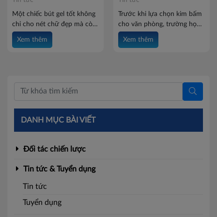
Một chiếc bút gel tốt không
Trước khi lựa chọn kim bấm
chỉ cho nét chữ đẹp mà còn
cho văn phòng, trường học
mang đến cảm giác viết êm
hay nhu cầu sử dụng cá
Xem thêm
Xem thêm
tay, hạn chế lem mực và sử
nhân, nhiều người thường
dụng bền bỉ. Vậy bút gel
băn khoăn: Kim bấm số 10
Batos viết có mượt không?
là gì? Có những loại nào và
Cùng Batos khám phá ngay
nên chọn sản phẩm nào phù
các tiêu chí lựa chọn bút gel
hợp? Cùng Batos khám phá
chất lượng dưới bài viết này.
các loại kim bấm số 10 phổ
biến và những tiêu chí giúp
bạn lựa chọn sản phẩm phù
DANH MỤC BÀI VIẾT
hợp trong bài viết dưới đây.
Đối tác chiến lược
Tin tức & Tuyển dụng
Tin tức
Tuyển dụng