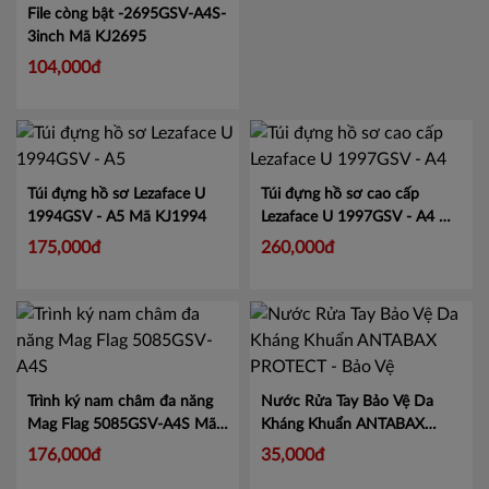
File còng bật -2695GSV-A4S-
3inch
Mã KJ2695
104,000đ
Túi đựng hồ sơ Lezaface U
Túi đựng hồ sơ cao cấp
1994GSV - A5
Mã KJ1994
Lezaface U 1997GSV - A4
Mã
KJ1997
175,000đ
260,000đ
Trình ký nam châm đa năng
Nước Rửa Tay Bảo Vệ Da
Mag Flag 5085GSV-A4S
Mã
Kháng Khuẩn ANTABAX
KJ5085
PROTECT - Bảo Vệ
Mã 893
176,000đ
35,000đ
614923 01820