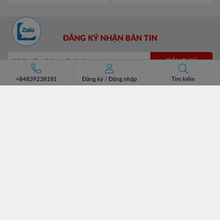
ĐĂNG KÝ NHẬN BẢN TIN
ĐĂNG KÝ
+84839238181
Đăng ký
/
Đăng nhập
Tìm kiếm
CÔNG TY CỔ PHẦN CHUYÊN BÁN BUÔN BATOS
Trụ sở: Số 37 Lô A1 KĐT Đại Kim Định Công, Phường Định
Công, Hà Nội.
Số điện thoại: +84 (24)3685 8811- 3565 8181
Email: lienhe@batos.vn
Mã số thuế: 0102806631
HỖ TRỢ KHÁCH HÀNG
VỀ BATOS