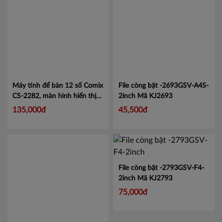
Máy tính để bàn 12 số Comix
File còng bật -2693GSV-A4S-
CS-2282, màn hình hiển thị
2inch
Mã KJ2693
lớn tiện lợi.
Mã CMCS2282
135,000đ
45,500đ
File còng bật -2793GSV-F4-
2inch
Mã KJ2793
75,000đ