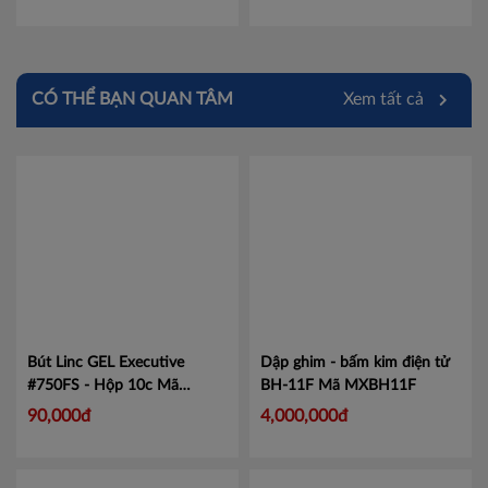
CÓ THỂ BẠN QUAN TÂM
Xem tất cả
Bút Linc GEL Executive
Dập ghim - bấm kim điện tử
#750FS - Hộp 10c
Mã
BH-11F
Mã MXBH11F
LIN750
90,000đ
4,000,000đ