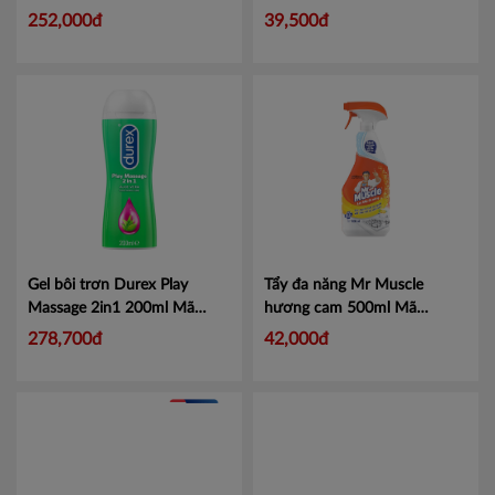
Mã PS-B102
252,000đ
39,500đ
Gel bôi trơn Durex Play
Tẩy đa năng Mr Muscle
Massage 2in1 200ml
Mã
hương cam 500ml
Mã
101153266
100881877
278,700đ
42,000đ