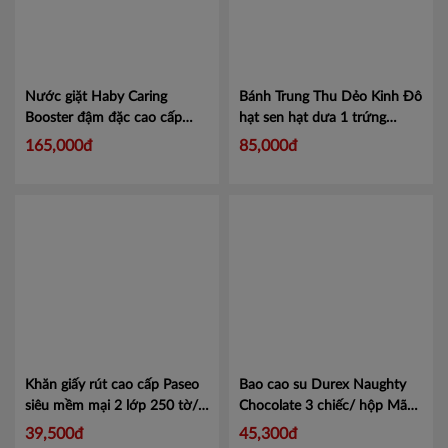
Nước giặt Haby Caring
Bánh Trung Thu Dẻo Kinh Đô
Booster đậm đặc cao cấp
hạt sen hạt dưa 1 trứng
Blooming Love 2.8kg
Mã
230Gr
Mã 82
165,000đ
85,000đ
18859423209199
Khăn giấy rút cao cấp Paseo
Bao cao su Durex Naughty
siêu mềm mại 2 lớp 250 tờ/
Chocolate 3 chiếc/ hộp
Mã
bịch
Mã 8993053121018
101007406
39,500đ
45,300đ