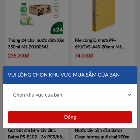
Thùng 24 chai nước dừa Xim
File còng D nhựa PP-
350ml
Mã 20100541
691GVS-A4S-20mm
Mã
KJ691
235,200đ
74,000đ
VUI LÒNG CHỌN KHU VỰC MUA SẮM CỦA BẠN
Đóng
Gọt bút chì kèm tẩy 2in1
Nước tẩy bồn cầu Batos
Batos PS-B102 - 36 PCS/hộp
Clean hương quế chai 900ml