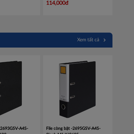
2 hộp
Mã 100946377
114,000đ
Xem tất cả
 -2693GSV-A4S-
File còng bật -2695GSV-A4S-