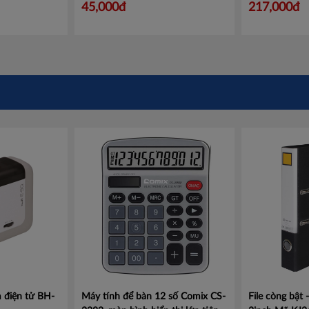
Mã KJ17620
45,000đ
217,000đ
 điện tử BH-
Máy tính để bàn 12 số Comix CS-
File còng bật