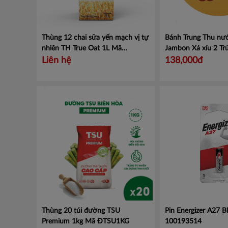
Thùng 12 chai sữa yến mạch vị tự
Bánh Trung Thu nư
nhiên TH True Oat 1L
Mã
Jambon Xá xíu 2 Trứ
451005007
210Gr
Mã 3
Liên hệ
138,000đ
Thùng 20 túi đường TSU
Pin Energizer A27 
Premium 1kg
Mã ĐTSU1KG
100193514