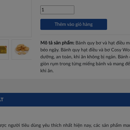
Thêm vào giỏ hàng
Mô tả sản phẩm:
Bánh quy bơ và hạt điều 
béo ngậy. Bánh quy hạt điều và bơ Cosy Won
dưỡng, an toàn, khi ăn không bị ngán. Bánh
giòn rụm trong từng miếng bánh và mang đế
khi ăn.
ẬT
ợc người tiêu dùng yêu thích nhất hiện nay, các sản phẩm m