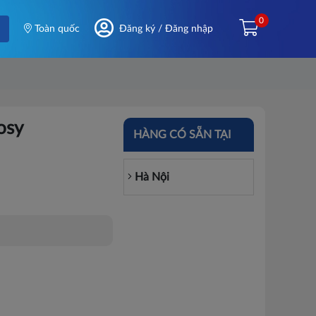
0
Toàn quốc
Đăng ký / Đăng nhập
osy
HÀNG CÓ SẴN TẠI
Hà Nội