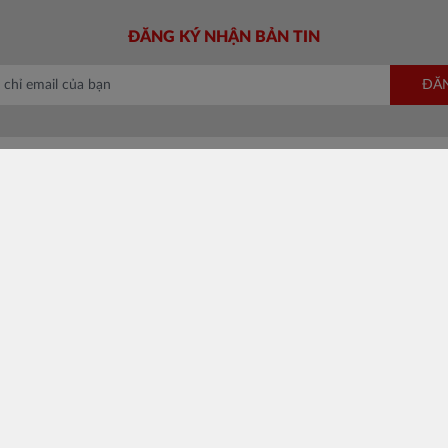
ĐĂNG KÝ NHẬN BẢN TIN
ĐĂ
HỖ TRỢ KHÁCH HÀNG
VỀ BATOS
Hướng dẫn đặt hàng
Giới thiệu
Phương thức vận chuyển
Đối tác chiến lư
Chính sách đổi trả
Tin tức & Tuyển
Bán hàng cùng Batos
Liên hệ
Catalogue