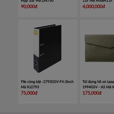
Hộp 10c
Mã LIN750
11F
Mã MXBH11F
90,000đ
4,000,000đ
File còng bật -2793GSV-F4-2inch
Túi đựng hồ sơ Leza
Mã KJ2793
1994GSV - A5
Mã 
75,000đ
175,000đ