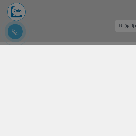
CÔNG TY CỔ PHẦN CHUYÊN BÁN BUÔN BATOS
Trụ sở: Số 37 Lô A1 KĐT Đại Kim Định Công, Phường Định
Công, Hà Nội.
Số điện thoại: +84 (24)3685 8811- 3565 8181
Email: lienhe@batos.vn
Mã số thuế: 0102806631
Copyright by BATOS.VN 2021. Designed by Vicogroup.vn