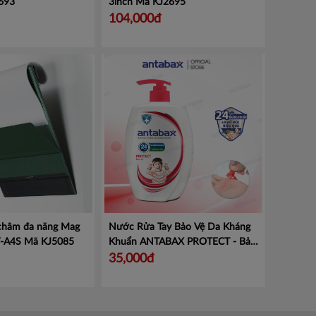
693
3inch
Mã KJ2695
104,000đ
 châm đa năng Mag
Nước Rửa Tay Bảo Vệ Da Kháng
V-A4S
Mã KJ5085
Khuẩn ANTABAX PROTECT - Bảo
Vệ
Mã 893 614923 01820
35,000đ