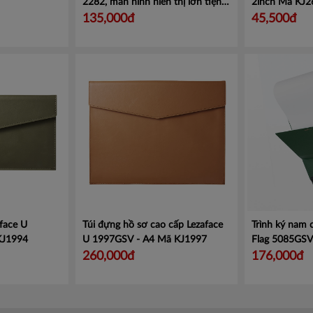
2282, màn hình hiển thị lớn tiện
2inch
Mã KJ2
lợi.
Mã CMCS2282
135,000đ
45,500đ
face U
Túi đựng hồ sơ cao cấp Lezaface
Trình ký nam
KJ1994
U 1997GSV - A4
Mã KJ1997
Flag 5085GS
260,000đ
176,000đ