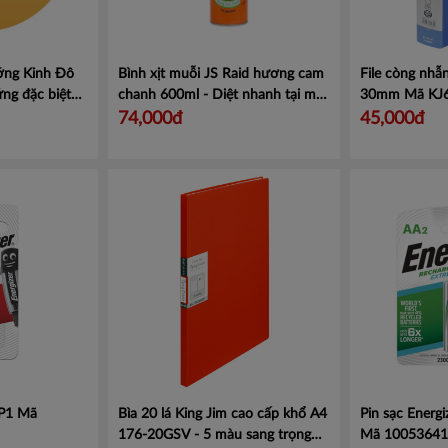
ớng Kinh Đô
Bình xịt muỗi JS Raid hương cam
File còng nh
ng đặc biệt
chanh 600ml - Diệt nhanh tại mọi
30mm
Mã KJ
nơi, tiêu diệt muỗi sốt xuất huyết.
74,000đ
45,000đ
Mã 101043691
BP1
Mã
Bìa 20 lá King Jim cao cấp khổ A4
Pin sạc Ener
176-20GSV - 5 màu sang trọng
Mã 10053641