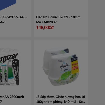
ẫn PP-642GSV-A4S-
Dao trổ Comix B2839 - 18mm
642
Mã CMB2839
148,000đ
gizer AA 2300mAh
JS Sáp thơm Glade hương hoa lài
7
180g thơm phòng, khử mùi - Set