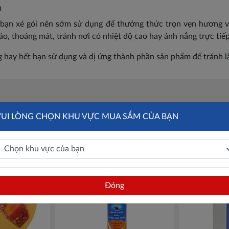
m
i bạn xé gói nên sớm sử dụng để thưởng thức trọn vẹn hương vị
, thoáng mát, tránh nơi có nhiệt độ cao hay ánh nắng trực tiếp
 hay hết hạn sử dụng và dị ứng thành phần sản phẩm để tránh 
VUI LÒNG CHỌN KHU VỰC MUA SẮM CỦA BẠN
Đóng