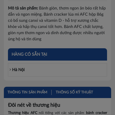
Mô tả sản phẩm:
Bánh giòn, thơm ngon ăn béo rất hấp
dẫn và ngon miệng. Bánh cracker lúa mì AFC hộp 86g
có bổ sung canxi và vitamin D - hỗ trợ xương chắc
khỏe và hấp thụ canxi tốt hơn. Bánh AFC chất lượng,
giòn rụm thơm ngon và dinh dưỡng được nhiều người
ủng hộ và tin dùng
HÀNG CÓ SẴN TẠI
Hà Nội
THÔNG TIN SẢN PHẨM
THÔNG SỐ KỸ THUẬT
Đôi nét về thương hiệu
Thương hiệu AFC
nổi tiếng với các sản phẩm
bánh cracker