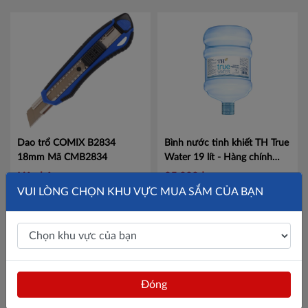
Dao trổ COMIX B2834
Bình nước tinh khiết TH True
18mm
Mã CMB2834
Water 19 lít - Hàng chính
hãng, date xa
Mã 495000036
Liên hệ
85,000đ
VUI LÒNG CHỌN KHU VỰC MUA SẮM CỦA BẠN
Đóng