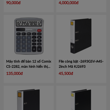
LIN750
90,000đ
4,000,000đ
Máy tính để bàn 12 số Comix
File còng bật -2693GSV-A4S-
CS-2282, màn hình hiển thị
2inch
Mã KJ2693
lớn tiện lợi.
Mã CMCS2282
135,000đ
45,500đ