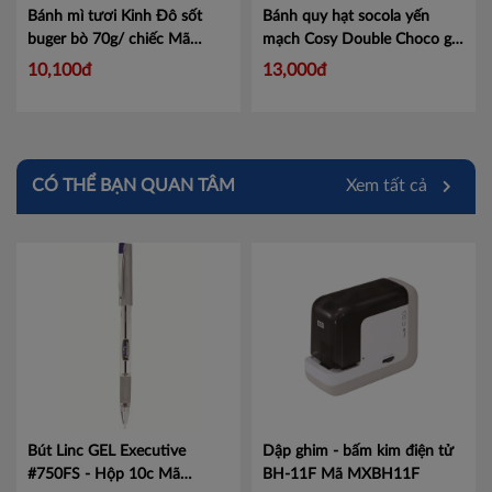
Bánh mì tươi Kinh Đô sốt
Bánh quy hạt socola yến
buger bò 70g/ chiếc
Mã
mạch Cosy Double Choco gói
4304161
80g
Mã 4258097
10,100đ
13,000đ
CÓ THỂ BẠN QUAN TÂM
Xem tất cả
Bút Linc GEL Executive
Dập ghim - bấm kim điện tử
#750FS - Hộp 10c
Mã
BH-11F
Mã MXBH11F