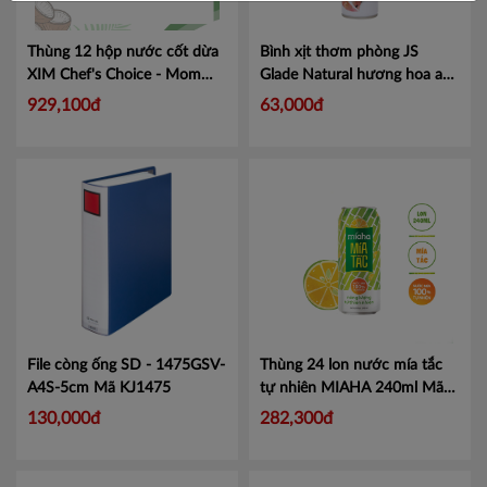
Thùng 12 hộp nước cốt dừa
Bình xịt thơm phòng JS
XIM Chef's Choice - Mom
Glade Natural hương hoa anh
Cooks 1L
Mã 20100476
đào 280ml - 1 chai
Mã
929,100đ
63,000đ
101038707
File còng ống SD - 1475GSV-
Thùng 24 lon nước mía tắc
A4S-5cm
Mã KJ1475
tự nhiên MIAHA 240ml
Mã
NMT240
130,000đ
282,300đ