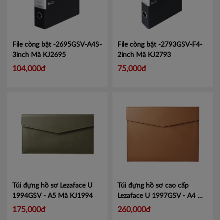
File còng bật -2695GSV-A4S-
File còng bật -2793GSV-F4-
3inch
Mã KJ2695
2inch
Mã KJ2793
104,000đ
75,000đ
Túi đựng hồ sơ Lezaface U
Túi đựng hồ sơ cao cấp
1994GSV - A5
Mã KJ1994
Lezaface U 1997GSV - A4
Mã
KJ1997
175,000đ
260,000đ