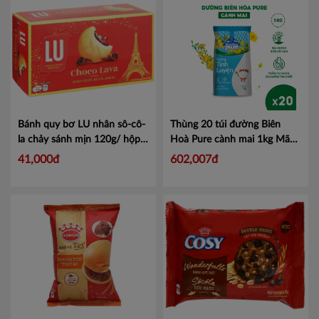
Bánh quy bơ LU nhân sô-cô-
Thùng 20 túi đường Biên
la chảy sánh mịn 120g/ hộp
Hoà Pure cành mai 1kg
Mã
Mã 4303749
DBHCM1
41,000đ
602,007đ