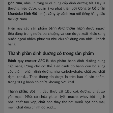
giòn rụm
, nhiều hương vì và cung cấp dinh dưỡng tốt. Đây là
thương hiệu được quản lí và phát triển bởi
Công ty Cổ phần
Mondelez Kinh Đô
- một
công ty bánh kẹo
nổi tiếng hàng đầu
tại Việt Nam.
Hiện nay các sản phẩm
bánh AFC thơm ngon
được người
tiêu dùng trong nước ưa chuộng và còn được xuất khẩu sang
nước ngoài nhằm phục vụ nhu cầu sử dụng của nhiều khách
hàng.
Thành phần dinh dưỡng có trong sản phẩm
Bánh quy cracker AFC
là sản phẩm bánh dinh dưỡng cung
cấp năng lượng cho cơ thể. Bên cạnh đó bánh còn bổ sung
các thành phần dinh dưỡng như carbohydrate, chất xơ, chất
đạm, canxi,... Theo thông tin được in trên bao bì sản phẩm,
trong 100g bánh có chứa khoảng 521 kcal.
Thành phần:
Bột mì, dầu thực vật (dầu cọ), đường, chất xơ
yến mạch (4%), có chứa gluten (yến mạch), whey bột mạch
nha, chất tạo xốp, chất béo thay thế bơ, muối, bột phô mai,
men, chất điều chỉnh độ acid,...