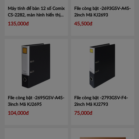
Máy tính để bàn 12 số Comix
File còng bật -2693GSV-A4S-
CS-2282, màn hình hiển thị
2inch
Mã KJ2693
lớn tiện lợi.
Mã CMCS2282
135,000đ
45,500đ
File còng bật -2695GSV-A4S-
File còng bật -2793GSV-F4-
3inch
Mã KJ2695
2inch
Mã KJ2793
104,000đ
75,000đ