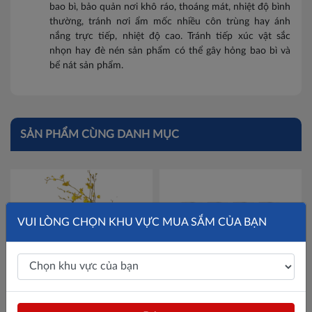
bao bì, bảo quản nơi khô ráo, thoáng mát, nhiệt độ bình
thường, tránh nơi ẩm mốc nhiều côn trùng hay ánh
nắng trực tiếp, nhiệt độ cao. Tránh tiếp xúc vật sắc
nhọn hay đè nén sản phẩm có thể gây hỏng bao bì và
bể nát sản phẩm.
SẢN PHẨM CÙNG DANH MỤC
VUI LÒNG CHỌN KHU VỰC MUA SẮM CỦA BẠN
Hộp Đựng 2 Bánh Trung Thu
Thùng 48 chai sữa uống lên