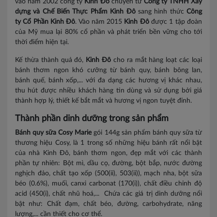
vào năm 2002 công ty
Kinh Đô
chuyển từ
Công ty TNHH Xây
dựng và Chế Biến Thực Phẩm Kinh Đô
sang hình thức
Công
ty Cổ Phần Kinh Đô
. Vào năm 2015
Kinh Đô
được 1 tập đoàn
của Mỹ mua lại 80% cổ phần và phát triển bền vững cho tới
thời điểm hiện tại.
Kế thừa thành quả đó,
Kinh Đô
cho ra mắt hàng loạt các loại
bánh thơm ngon khó cưỡng từ bánh quy, bánh bông lan,
bánh quế, bánh xốp,... với đa dạng các hương vị khác nhau,
thu hút được nhiều khách hàng tin dùng và sử dụng bởi giá
thành hợp lý, thiết kế bắt mắt và hương vị ngon tuyệt đỉnh.
Thành phần dinh dưỡng trong sản phẩm
Bánh quy sữa Cosy Marie
gói 144g sản phẩm bánh quy sữa từ
thương hiệu Cosy, là 1 trong số những hiệu bánh rất nổi bật
của nhà Kinh Đô, bánh thơm ngon, đẹp mắt với các thành
phần tự nhiên: Bột mì, dầu cọ, đường, bột bắp, nước đường
nghịch đảo, chất tạo xốp (500(ii), 503(ii)), mạch nha, bột sữa
béo (0.6%), muối, canxi carbonat (170(i)), chất điều chỉnh độ
acid (450(i), chất nhũ hoá,... Chứa các giá trị dinh dưỡng nổi
bật như: Chất đạm, chất béo, đường, carbohydrate, năng
lượng,... cần thiết cho cơ thể.