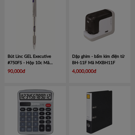
Bút Linc GEL Executive
Dập ghim - bấm kim điện tử
#750FS - Hộp 10c
Mã
BH-11F
Mã MXBH11F
LIN750
90,000đ
4,000,000đ