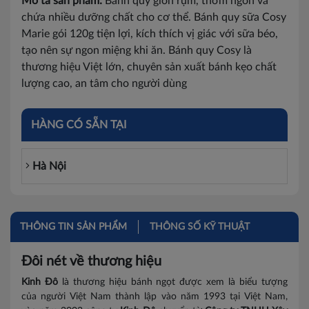
Mô tả sản phẩm:
Bánh quy giòn rụm, thơm ngon và
chứa nhiều dưỡng chất cho cơ thể. Bánh quy sữa Cosy
Marie gói 120g tiện lợi, kích thích vị giác với sữa béo,
tạo nên sự ngon miệng khi ăn. Bánh quy Cosy là
thương hiệu Việt lớn, chuyên sản xuất bánh kẹo chất
lượng cao, an tâm cho người dùng
HÀNG CÓ SẴN TẠI
Hà Nội
THÔNG TIN SẢN PHẨM
THÔNG SỐ KỸ THUẬT
Đôi nét về thương hiệu
Kinh Đô
là thương hiệu bánh ngọt được xem là biểu tượng
của người Việt Nam thành lập vào năm 1993 tại Việt Nam,