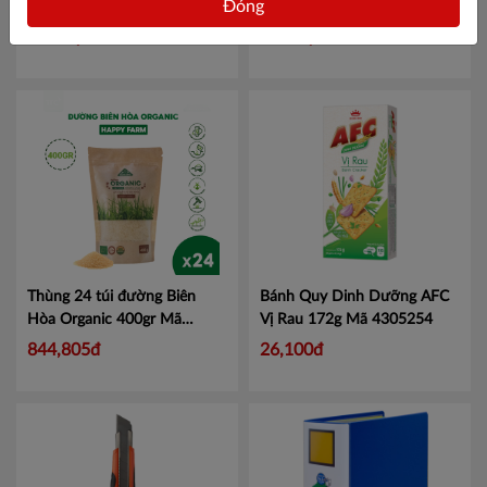
Đóng
Kinh Đô Truyền Thống
Mã
men hương dâu TH True
H2BTC
Yogurt 85ml
Mã 452540309
Liên hệ
Liên hệ
Thùng 24 túi đường Biên
Bánh Quy Dinh Dưỡng AFC
Hòa Organic 400gr
Mã
Vị Rau 172g
Mã 4305254
ĐBHQ400G
844,805đ
26,100đ