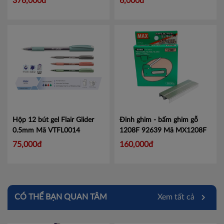
376,000đ
6,000đ
Hộp 12 bút gel Flair Glider
Đinh ghim - bấm ghim gỗ
0.5mm
Mã VTFL0014
1208F 92639
Mã MX1208F
75,000đ
160,000đ
CÓ THỂ BẠN QUAN TÂM
Xem tất cả