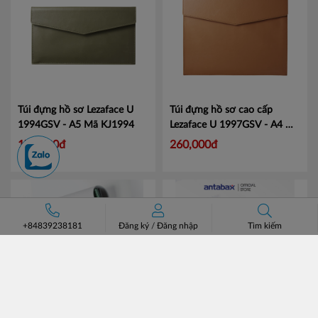
Túi đựng hồ sơ Lezaface U
Túi đựng hồ sơ cao cấp
1994GSV - A5
Mã KJ1994
Lezaface U 1997GSV - A4
Mã
KJ1997
175,000đ
260,000đ
+84839238181
Đăng ký
/
Đăng nhập
Tìm kiếm
Trình ký nam châm đa năng
Nước Rửa Tay Bảo Vệ Da