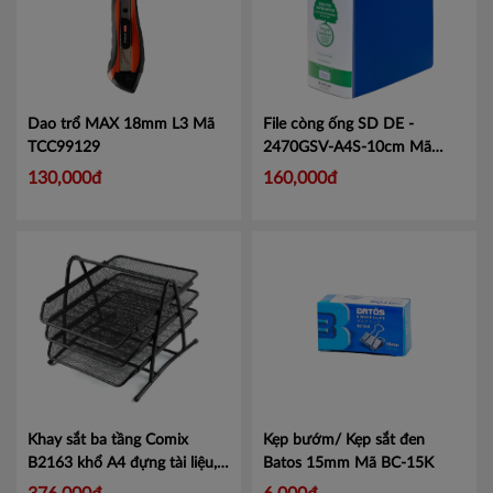
Dao trổ MAX 18mm L3
Mã
File còng ống SD DE -
TCC99129
2470GSV-A4S-10cm
Mã
KJ2470
130,000đ
160,000đ
Khay sắt ba tầng Comix
Kẹp bướm/ Kẹp sắt đen
B2163 khổ A4 đựng tài liệu,
Batos 15mm
Mã BC-15K
giấy tờ
Mã CMB2163