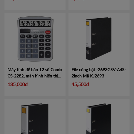
Máy tính để bàn 12 số Comix
File còng bật -2693GSV-A4S-
CS-2282, màn hình hiển thị
2inch
Mã KJ2693
lớn tiện lợi.
Mã CMCS2282
135,000đ
45,500đ