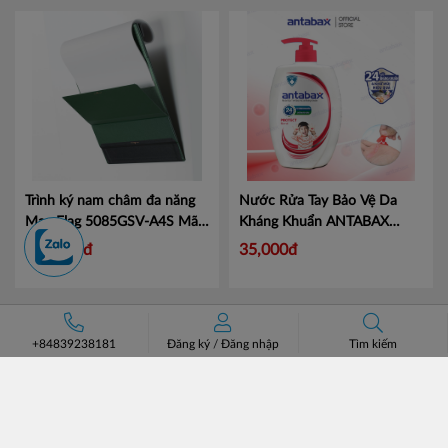
Trình ký nam châm đa năng
Nước Rửa Tay Bảo Vệ Da
Mag Flag 5085GSV-A4S
Mã
Kháng Khuẩn ANTABAX
KJ5085
PROTECT - Bảo Vệ
Mã 893
176,000đ
35,000đ
614923 01820
+84839238181
Đăng ký
/
Đăng nhập
Tìm kiếm
ĐĂNG KÝ NHẬN BẢN TIN
ĐĂNG KÝ