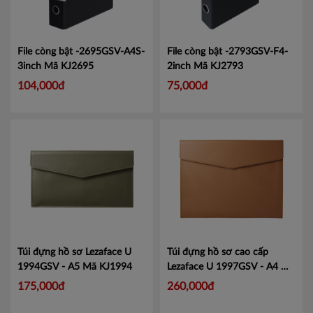
File còng bật -2695GSV-A4S-
File còng bật -2793GSV-F4-
3inch
Mã KJ2695
2inch
Mã KJ2793
104,000đ
75,000đ
Túi đựng hồ sơ Lezaface U
Túi đựng hồ sơ cao cấp
1994GSV - A5
Mã KJ1994
Lezaface U 1997GSV - A4
Mã
KJ1997
175,000đ
260,000đ