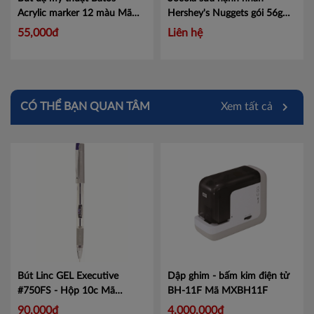
Acrylic marker 12 màu
Mã
Hershey's Nuggets gói 56g
AM-B121
Mã 100765183
Mã
55,000đ
Liên hệ
100765183
CÓ THỂ BẠN QUAN TÂM
Xem tất cả
Bút Linc GEL Executive
Dập ghim - bấm kim điện tử
#750FS - Hộp 10c
Mã
BH-11F
Mã MXBH11F
LIN750
90,000đ
4,000,000đ