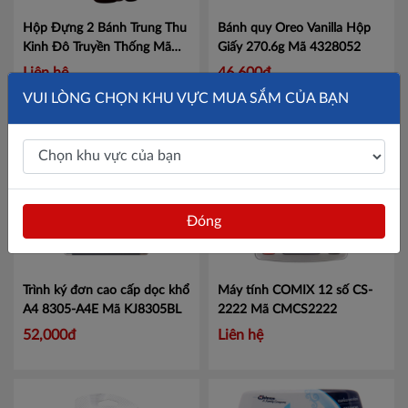
Hộp Đựng 2 Bánh Trung Thu
Bánh quy Oreo Vanilla Hộp
Kinh Đô Truyền Thống
Mã
Giấy 270.6g
Mã 4328052
H2BTC
Liên hệ
46,600đ
VUI LÒNG CHỌN KHU VỰC MUA SẮM CỦA BẠN
Đóng
Trình ký đơn cao cấp dọc khổ
Máy tính COMIX 12 số CS-
A4 8305-A4E
Mã KJ8305BL
2222
Mã CMCS2222
52,000đ
Liên hệ