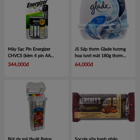
Máy Sạc Pin Energizer
JS Sáp thơm Glade hương
CHVC5 (kèm 4 pin AA
hoa tươi mát 180g thơm
1300mAh)
Mã 101108721
phòng, khử mùi - 1 hộp
Mã
344,000đ
64,000đ
100881944
Bút dạ mỹ thuật Batos
Socola sữa hạnh nhân