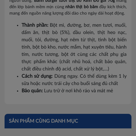
người dùng.
Bánh burger tươi thịt bò Kinh Đô gói 70g
mang
đến lớp bánh mềm mịn cùng
nhân thịt bò băm
đầy kích thích,
mang đến nguồn năng lượng dồi dào cho ngày dài hoạt động.
Thành phần:
Bột mì, đường, bơ, men tươi, muối,
dấm ăn, thịt bò (5%), dầu olein, thịt heo nạc,
muối, tỏi, đường, hạt nêm từ thịt, tinh bột biến
tính, bột bò kho, nước mắm, hạt xuyên tiêu, hành
tím, nước tương, bột ớt cùng các chất phụ gia
thực phẩm khác (chất nhũ hoá, chất bảo quản,
chất điều chỉnh độ acid, chất xử lý bột,...)
Cách sử dụng:
Dùng ngay. Có thể dùng kèm 1 ly
sữa hoặc nước trái cây cho buổi sáng đủ chất
Bảo quản:
Lưu trữ ở nơi khô ráo và mát mẻ
SẢN PHẨM CÙNG DANH MỤC