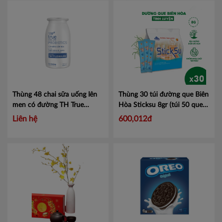
Thùng 48 chai sữa uống lên
Thùng 30 túi đường que Biên
men có đường TH True
Hòa Sticksu 8gr (túi 50 que)
Yogurt 85ml
Mã 453020145
Mã ĐQS8G30T
Liên hệ
600,012đ