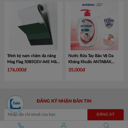
Trình ký nam châm đa năng
Nước Rửa Tay Bảo Vệ Da
Mag Flag 5085GSV-A4S
Mã
Kháng Khuẩn ANTABAX
KJ5085
PROTECT - Bảo Vệ
Mã 893
176,000đ
35,000đ
614923 01820
ĐĂNG KÝ NHẬN BẢN TIN
ĐĂNG KÝ