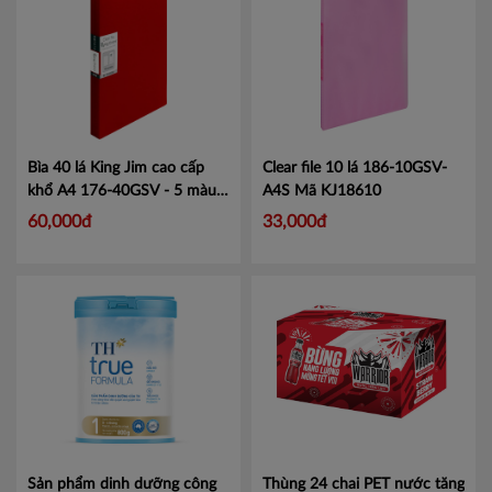
Bìa 40 lá King Jim cao cấp
Clear file 10 lá 186-10GSV-
khổ A4 176-40GSV - 5 màu
A4S
Mã KJ18610
sang trọng
Mã KJ17640
60,000đ
33,000đ
Sản phẩm dinh dưỡng công
Thùng 24 chai PET nước tăng