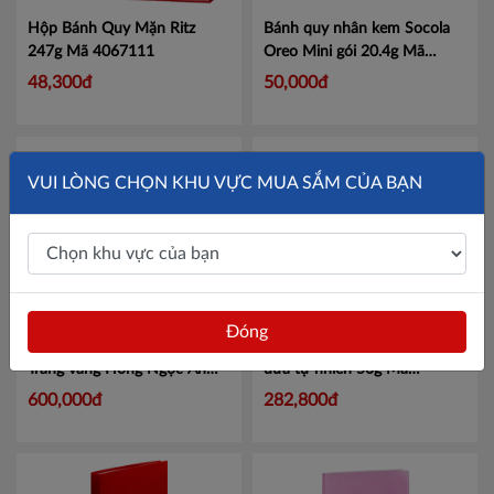
Hộp Bánh Quy Mặn Ritz
Bánh quy nhân kem Socola
247g
Mã 4067111
Oreo Mini gói 20.4g
Mã
4253217
48,300đ
50,000đ
VUI LÒNG CHỌN KHU VỰC MUA SẮM CỦA BẠN
Đóng
Bánh Trung Thu Kinh Đô
Kem hộp TH True Ice Cream
Trăng vàng Hồng Ngọc An
dừa tự nhiên 50g
Mã
Nhiên 4 bánh x 160g
Mã
456033619
600,000đ
282,800đ
HNXD