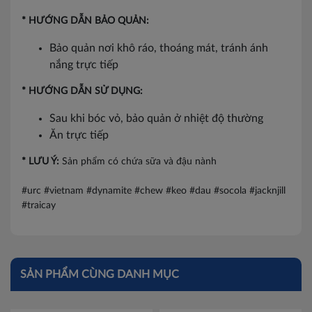
* HƯỚNG DẪN BẢO QUẢN:
Bảo quản nơi khô ráo, thoáng mát, tránh ánh
nắng trực tiếp
* HƯỚNG DẪN SỬ DỤNG:
Sau khi bóc vỏ, bảo quản ở nhiệt độ thường
Ăn trực tiếp
* LƯU Ý:
Sản phẩm có chứa sữa và đậu nành
#urc #vietnam #dynamite #chew #keo #dau #socola #jacknjill
#traicay
SẢN PHẨM CÙNG DANH MỤC