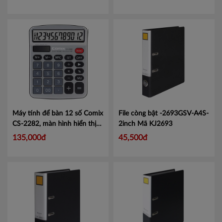
Máy tính để bàn 12 số Comix
File còng bật -2693GSV-A4S-
CS-2282, màn hình hiển thị
2inch
Mã KJ2693
lớn tiện lợi.
Mã CMCS2282
135,000đ
45,500đ