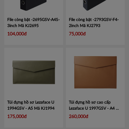
File còng bật -2695GSV-A4S-
File còng bật -2793GSV-F4-
3inch
Mã KJ2695
2inch
Mã KJ2793
104,000đ
75,000đ
Túi đựng hồ sơ Lezaface U
Túi đựng hồ sơ cao cấp
1994GSV - A5
Mã KJ1994
Lezaface U 1997GSV - A4
Mã
KJ1997
175,000đ
260,000đ