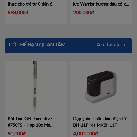
thức cho trẻ từ 0 đến 6
lực Warrior hương dâu có ga
tháng tuổi TH true Formula 1
330ml
588,000đ
200,000đ
800g
Mã 458010001
CÓ THỂ BẠN QUAN TÂM
Xem tất cả
Bút Linc GEL Executive
Dập ghim - bấm kim điện tử
#750FS - Hộp 10c
Mã
BH-11F
Mã MXBH11F
LIN750
90,000đ
4,000,000đ