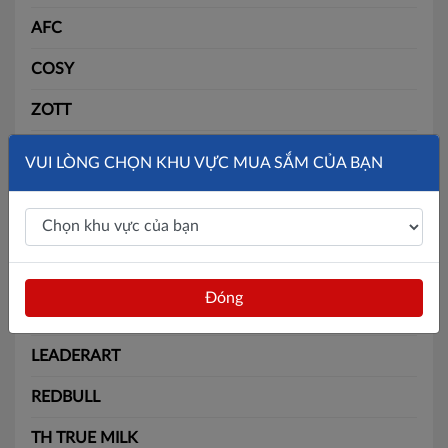
AFC
COSY
ZOTT
SLIDE
VUI LÒNG CHỌN KHU VỰC MUA SẮM CỦA BẠN
SOLITE
BÃI BẰNG
MAX
Đóng
BATOS
LEADERART
REDBULL
TH TRUE MILK