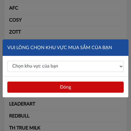
AFC
COSY
ZOTT
SLIDE
VUI LÒNG CHỌN KHU VỰC MUA SẮM CỦA BẠN
SOLITE
BÃI BẰNG
MAX
Đóng
BATOS
LEADERART
REDBULL
TH TRUE MILK