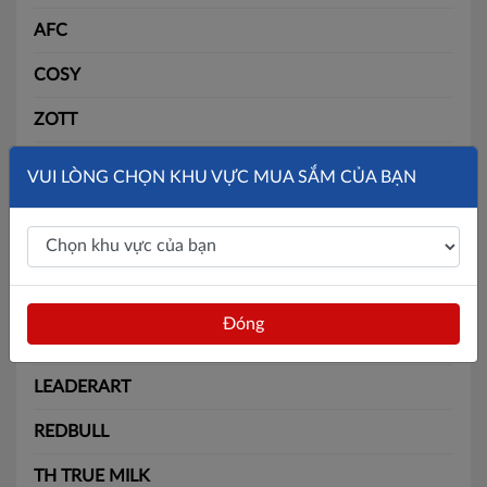
AFC
COSY
ZOTT
SLIDE
VUI LÒNG CHỌN KHU VỰC MUA SẮM CỦA BẠN
SOLITE
BÃI BẰNG
MAX
Đóng
BATOS
LEADERART
REDBULL
TH TRUE MILK