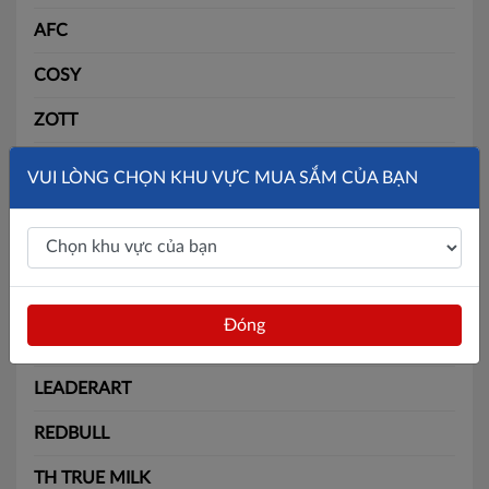
AFC
COSY
ZOTT
SLIDE
VUI LÒNG CHỌN KHU VỰC MUA SẮM CỦA BẠN
SOLITE
BÃI BẰNG
MAX
Đóng
BATOS
LEADERART
REDBULL
TH TRUE MILK