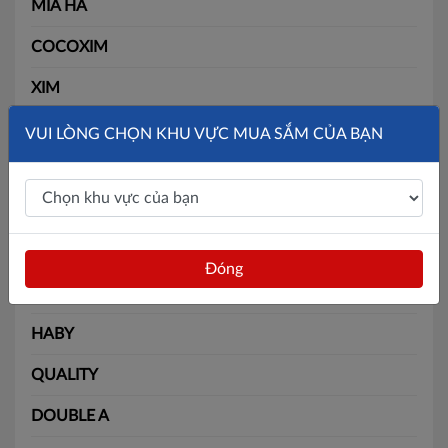
MÍA HA
COCOXIM
XIM
MOM COOKS
VUI LÒNG CHỌN KHU VỰC MUA SẮM CỦA BẠN
MIAQUA
DAIKA
BIÊN HÒA
Đóng
MORINAGA
HABY
QUALITY
DOUBLE A