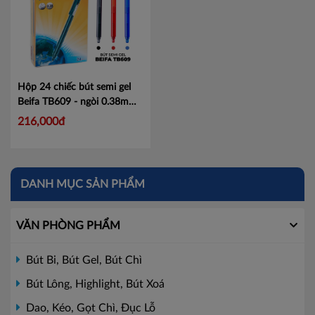
Hộp 24 chiếc bút semi gel
Beifa TB609 - ngòi 0.38mm
Mã TB609
216,000đ
DANH MỤC SẢN PHẨM
VĂN PHÒNG PHẨM
Bút Bi, Bút Gel, Bút Chì
Bút Lông, Highlight, Bút Xoá
Dao, Kéo, Gọt Chì, Đục Lỗ