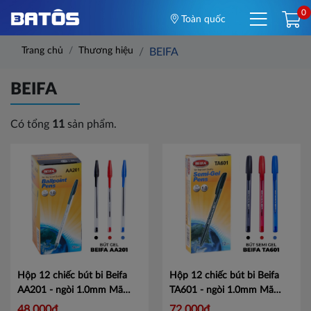
0
Toàn quốc
Trang chủ
Thương hiệu
BEIFA
BEIFA
Có tổng
11
sản phẩm.
Hộp 12 chiếc bút bi Beifa
Hộp 12 chiếc bút bi Beifa
AA201 - ngòi 1.0mm
Mã
TA601 - ngòi 1.0mm
Mã
AA201
TA601
48,000đ
72,000đ