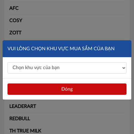
AFC
COSY
ZOTT
SLIDE
VUI LÒNG CHỌN KHU VỰC MUA SẮM CỦA BẠN
SOLITE
BÃI BẰNG
MAX
Đóng
BATOS
LEADERART
REDBULL
TH TRUE MILK